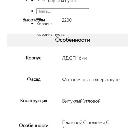
Корзина пуста.
Искать:
Высота, мм
2200
Корзина
Корзина пуста.
Особенности
Корпус
ЛДСП 16мм
Фасад
Фотопечать на дверях купе
Конструкция
Выпуклый,Угловой
Платяной,С полками,С
Особенности