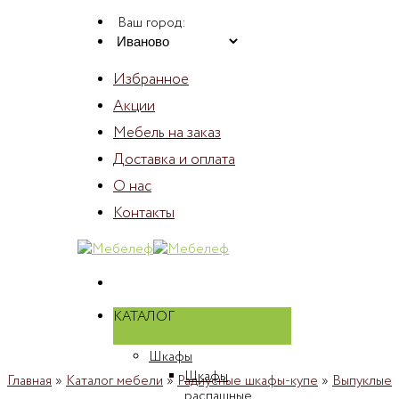
Skip
Ваш город:
to
content
Избранное
Акции
Мебель на заказ
Доставка и оплата
О нас
Контакты
КАТАЛОГ
Шкафы
Шкафы
Главная
»
Каталог мебели
»
Радиусные шкафы-купе
»
Выпуклые
распашные