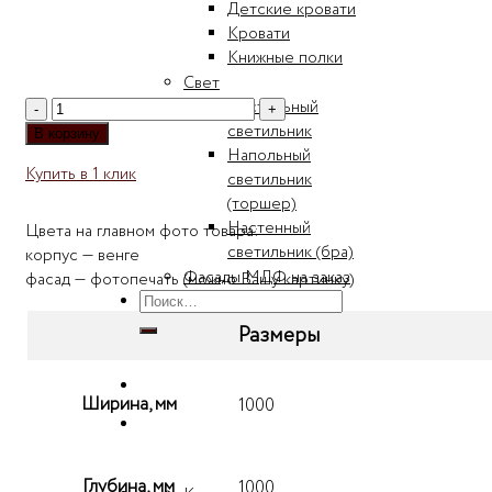
Детские кровати
Кровати
Книжные полки
Свет
Настольный
Количество
светильник
товара
В корзину
Напольный
Радиусный
Купить в 1 клик
светильник
шкаф-
(торшер)
купе
Настенный
+
Цвета на главном фото товара:
светильник (бра)
фотопечать
корпус — венге
Мебелеф-1
Фасады МДФ на заказ
фасад — фотопечать (можно Вашу картинку)
Искать:
Размеры
Ширина, мм
1000
Глубина, мм
1000