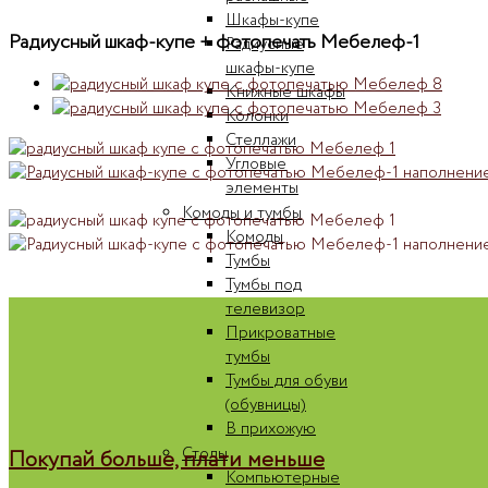
Шкафы-купе
Радиусный шкаф-купе + фотопечать Мебелеф-1
Радиусные
шкафы-купе
Книжные шкафы
Колонки
Стеллажи
Угловые
элементы
Комоды и тумбы
Комоды
Тумбы
Тумбы под
телевизор
Прикроватные
тумбы
Тумбы для обуви
(обувницы)
В прихожую
Столы
Покупай больше, плати меньше
Компьютерные