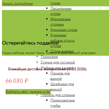
столы
Узнать подробнее
Письменные
столы
Журнальные
столики
Кухонные столы
Кухонные
наборы стол и
Остерегайтесь подделок!
стулья
Столы-книжки
Наша мебель может быть только в фирменной упаковке
Прихожие
Стенки для гостиной
Мебель для ванной
Ближайшая доставка: воскресенье (31.05.2026).
Пеналы для
ванной
66.080
₽
Шкафчики для
ванной
Выбрать цвет, размер и пр.
Мебель для спальни
Прикроватные
тумбы