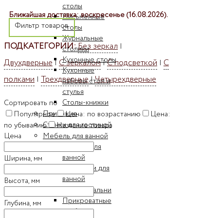
столы
Ближайшая доставка: воскресенье (16.08.2026).
Письменные
Фильтр товаров
столы
Журнальные
ПОДКАТЕГОРИИ:
Без зеркал
|
столики
Кухонные столы
Двухдверные
С зеркалом
С подсветкой
С
|
|
|
Кухонные
полками
Трехдверные
Четырехдверные
|
|
наборы стол и
стулья
Столы-книжки
Сортировать по
Прихожие
Популярное
Цена: по возрастанию
Цена:
Стенки для гостиной
по убыванию
Название товара
Мебель для ванной
Цена
Пеналы для
ванной
Ширина, мм
Шкафчики для
ванной
Высота, мм
Мебель для спальни
Прикроватные
Глубина, мм
тумбы