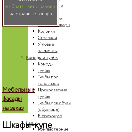
Шкафы-купе
выбрать цвет и размер
Радиусные
на странице товара
шкафы-купе
Книжные шкафы
Колонки
Стеллажи
Угловые
элементы
Комоды и тумбы
Комоды
Тумбы
Тумбы под
телевизор
Мебельные
Прикроватные
тумбы
фасады
Тумбы для обуви
на заказ
(обувницы)
В прихожую
Шкафы-купе
Столы
Компьютерные