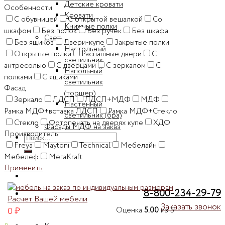
Детские кровати
Особенности
Кровати
C обувницей
C открытой вешалкой
Cо
Книжные полки
шкафом
Без полок
Без ручек
Без шкафа
Свет
Без ящиков
Двери-купе
Закрытые полки
Настольный
Открытые полки
Распашные двери
С
светильник
антресолью
С дверцами
С зеркалом
С
Напольный
полками
С ящиками
светильник
Фасад
(торшер)
Зеркало
ЛДСП
ЛДСП+МДФ
МДФ
Настенный
Рамка МДФ+вставка ЛДСП
Рамка МДФ+Стекло
светильник (бра)
Стекло
Фотопечать на дверях купе
ХДФ
Фасады МДФ на заказ
Производитель
Искать:
Freya
Maytoni
Technical
Мебелайн
Мебелеф
МегаKraft
Применить
8-800-234-29-79
Расчет Вашей мебели
Заказать звонок
0
₽
Оценка
5.00
из 5