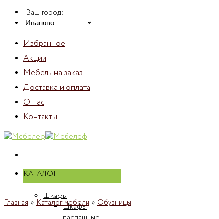
Skip
Ваш город:
to
content
Избранное
Акции
Мебель на заказ
Доставка и оплата
О нас
Контакты
КАТАЛОГ
Шкафы
Главная
»
Каталог мебели
»
Обувницы
Шкафы
распашные