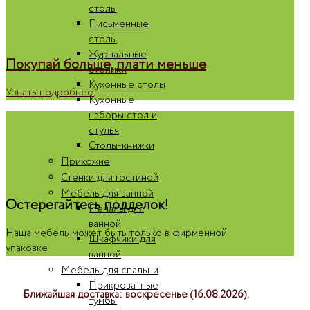
столы
Письменные
столы
Журнальные
Покупай больше, плати меньше
столики
Кухонные столы
Узнать подробнее
Кухонные
наборы стол и
стулья
Столы-книжки
Прихожие
Стенки для гостиной
Мебель для ванной
Остерегайтесь подделок!
Пеналы для
ванной
Наша мебель может быть только в фирменной
Шкафчики для
упаковке
ванной
Мебель для спальни
Прикроватные
Ближайшая доставка: воскресенье (16.08.2026).
тумбы