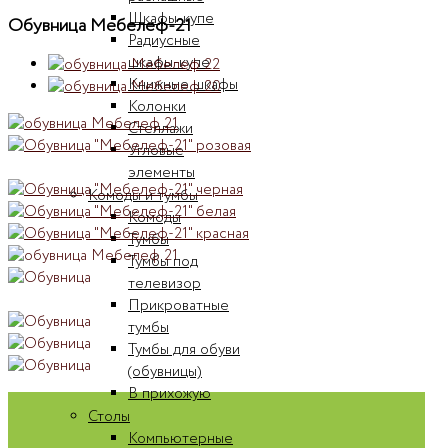
Шкафы-купе
Обувница Мебелеф-21
Радиусные
шкафы-купе
Книжные шкафы
Колонки
Стеллажи
Угловые
элементы
Комоды и тумбы
Комоды
Тумбы
Тумбы под
телевизор
Прикроватные
тумбы
Тумбы для обуви
(обувницы)
В прихожую
Столы
Компьютерные