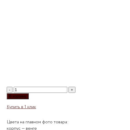
Количество
товара
В корзину
Обувница
Купить в 1 клик
Мебелеф-21
Цвета на главном фото товара:
корпус — венге