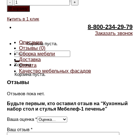
Количество
товара
В корзину
Кухонный
набор
Купить в 1 клик
стол
8-800-234-29-79
и
стулья
Заказать звонок
Мебелеф-1
Описание
печенье
Корзина пуста.
Отзывы (0)
Искать:
Сборка мебели
Доставка
Корзина
Оплата
Качество мебельных фасадов
Корзина пуста.
Отзывы
Отзывов пока нет.
Будьте первым, кто оставил отзыв на “Кухонный
набор стол и стулья Мебелеф-1 печенье”
Ваша оценка
*
Ваш отзыв
*