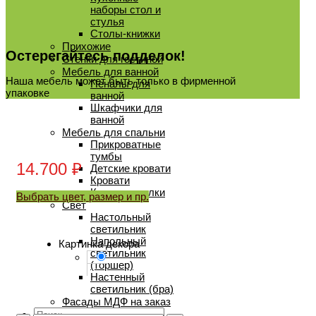
наборы стол и
стулья
Столы-книжки
Прихожие
Остерегайтесь подделок!
Стенки для гостиной
Мебель для ванной
Наша мебель может быть только в фирменной
Пеналы для
упаковке
ванной
Шкафчики для
ванной
Мебель для спальни
Прикроватные
тумбы
14.700
₽
Детские кровати
Кровати
Книжные полки
Выбрать цвет, размер и пр.
Свет
Настольный
светильник
Напольный
Картинка декора
светильник
(торшер)
Настенный
светильник (бра)
Фасады МДФ на заказ
Искать: