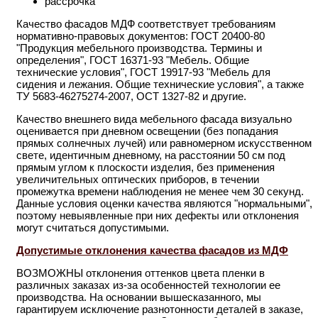
рассрочка
Качество фасадов МДФ соответствует требованиям
нормативно-правовых документов: ГОСТ 20400-80
"Продукция мебельного производства. Термины и
определения", ГОСТ 16371-93 "Мебель. Общие
технические условия", ГОСТ 19917-93 "Мебель для
сидения и лежания. Общие технические условия", а также
ТУ 5683-46275274-2007, ОСТ 1327-82 и другие.
Качество внешнего вида мебельного фасада визуально
оценивается при дневном освещении (без попадания
прямых солнечных лучей) или равномерном искусственном
свете, идентичным дневному, на расстоянии 50 см под
прямым углом к плоскости изделия, без применения
увеличительных оптических приборов, в течении
промежутка времени наблюдения не менее чем 30 секунд.
Данные условия оценки качества являются "нормальными",
поэтому невыявленные при них дефекты или отклонения
могут считаться допустимыми.
Допустимые отклонения качества фасадов из МДФ
ВОЗМОЖНЫ отклонения оттенков цвета пленки в
различных заказах из-за особенностей технологии ее
производства. На основании вышесказанного, мы
гарантируем исключение разнотонности деталей в заказе,