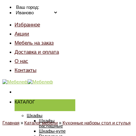
Skip
Ваш город:
to
content
Избранное
Акции
Мебель на заказ
Доставка и оплата
О нас
Контакты
КАТАЛОГ
Шкафы
Шкафы
Главная
»
Каталог мебели
»
Кухонные наборы стол и стулья
распашные
Шкафы-купе