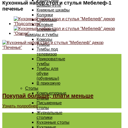
Радиусные
Кухонный набор стол и стулья Мебелеф-1
шкафы-купе
печенье
Книжные шкафы
Колонки
Стеллажи
Угловые
элементы
Комоды и тумбы
Комоды
Тумбы
Тумбы под
телевизор
Прикроватные
тумбы
Тумбы для
обуви
(обувницы)
В прихожую
Столы
Компьютерные
Покупай больше, плати меньше
столы
Письменные
Узнать подробнее
столы
Журнальные
столики
Кухонные столы
Кухонные