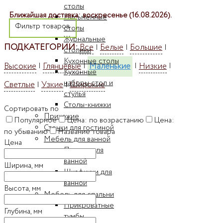
столы
Ближайшая доставка: воскресенье (16.08.2026).
Письменные
Фильтр товаров
столы
Журнальные
ПОДКАТЕГОРИИ:
Все
Белые
Большие
|
|
|
столики
Кухонные столы
Высокие
Глянцевые
Маленькие
Низкие
|
|
|
|
Кухонные
наборы стол и
Светлые
Узкие
Широкие
|
|
стулья
Столы-книжки
Сортировать по
Прихожие
Популярное
Цена: по возрастанию
Цена:
Стенки для гостиной
по убыванию
Название товара
Мебель для ванной
Цена
Пеналы для
ванной
Ширина, мм
Шкафчики для
ванной
Высота, мм
Мебель для спальни
Прикроватные
Глубина, мм
тумбы