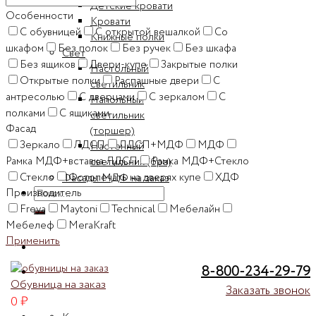
Детские кровати
Особенности
Кровати
C обувницей
C открытой вешалкой
Cо
Книжные полки
шкафом
Без полок
Без ручек
Без шкафа
Свет
Без ящиков
Двери-купе
Закрытые полки
Настольный
Открытые полки
Распашные двери
С
светильник
антресолью
С дверцами
С зеркалом
С
Напольный
полками
С ящиками
светильник
Фасад
(торшер)
Зеркало
ЛДСП
ЛДСП+МДФ
МДФ
Настенный
Рамка МДФ+вставка ЛДСП
Рамка МДФ+Стекло
светильник (бра)
Стекло
Фотопечать на дверях купе
ХДФ
Фасады МДФ на заказ
Производитель
Искать:
Freya
Maytoni
Technical
Мебелайн
Мебелеф
МегаKraft
Применить
8-800-234-29-79
Обувница на заказ
Заказать звонок
0
₽