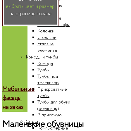
Шкафы-купе
выбрать цвет и размер
Радиусные
на странице товара
шкафы-купе
Книжные шкафы
Колонки
Стеллажи
Угловые
элементы
Комоды и тумбы
Комоды
Тумбы
Тумбы под
телевизор
Мебельные
Прикроватные
тумбы
фасады
Тумбы для обуви
на заказ
(обувницы)
В прихожую
Маленькие обувницы
Столы
Компьютерные